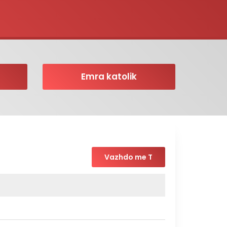
Emra katolik
Vazhdo me T