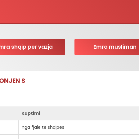
mra shqip per vazja
Emra musliman
RONJEN S
Kuptimi
nga fjale te shqipes