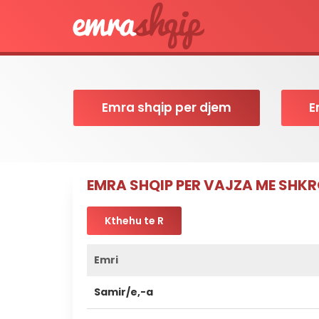
Emra shqip per djem
E
EMRA SHQIP PER VAJZA ME SHK
Kthehu te R
Emri
Samir/e,-a