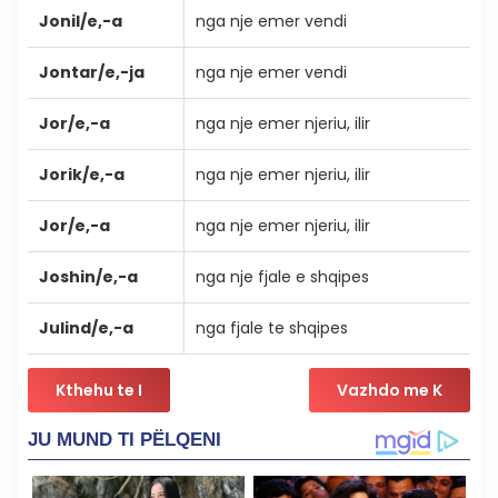
Jonil/e,-a
nga nje emer vendi
Jontar/e,-ja
nga nje emer vendi
Jor/e,-a
nga nje emer njeriu, ilir
Jorik/e,-a
nga nje emer njeriu, ilir
Jor/e,-a
nga nje emer njeriu, ilir
Joshin/e,-a
nga nje fjale e shqipes
Julind/e,-a
nga fjale te shqipes
Kthehu te I
Vazhdo me K