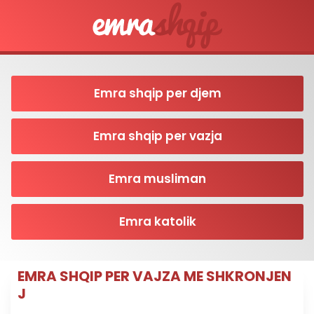
Emra shqip per djem
Emra shqip per vazja
Emra musliman
Emra katolik
EMRA SHQIP PER VAJZA ME SHKRONJEN
J