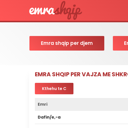
Emra shqip per djem
E
EMRA SHQIP PER VAJZA ME SHK
Kthehu te C
Emri
Dafin/e,-a