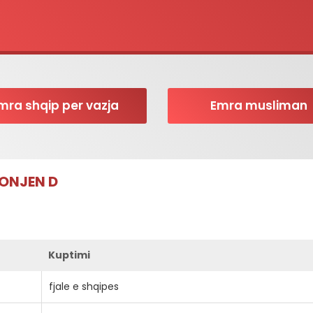
mra shqip per vazja
Emra musliman
RONJEN D
Kuptimi
fjale e shqipes