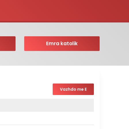
Emra katolik
Vazhdo me E