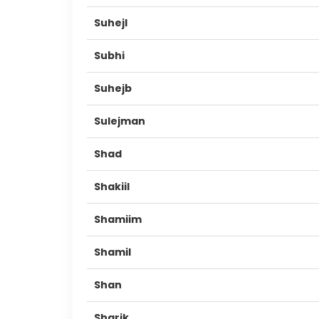
Suhejl
Subhi
Suhejb
Sulejman
Shad
Shakiil
Shamiim
Shamil
Shan
Sharik