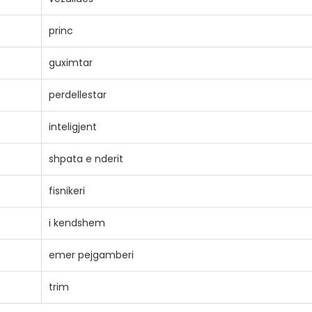
princ
guximtar
perdellestar
inteligjent
shpata e nderit
fisnikeri
i kendshem
emer pejgamberi
trim