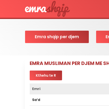
Emra shqip per djem
E
EMRA MUSLIMAN PER DJEM ME S
Kthehu te R
Emri
Sa’d