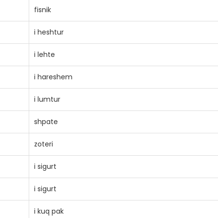
fisnik
i heshtur
i lehte
i hareshem
i lumtur
shpate
zoteri
i sigurt
i sigurt
i kuq pak