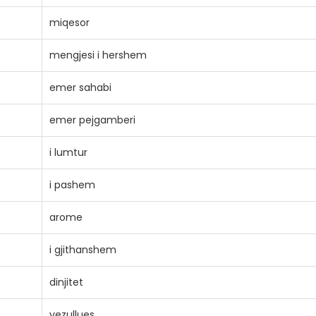
miqesor
mengjesi i hershem
emer sahabi
emer pejgamberi
i lumtur
i pashem
arome
i gjithanshem
dinjitet
vezullues