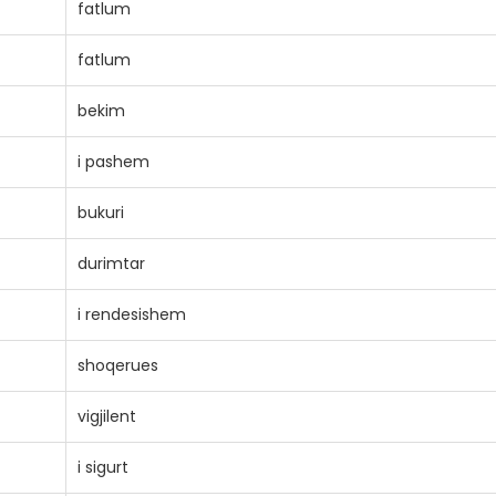
fatlum
fatlum
bekim
i pashem
bukuri
durimtar
i rendesishem
shoqerues
vigjilent
i sigurt