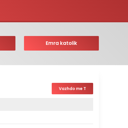
Emra katolik
Vazhdo me T