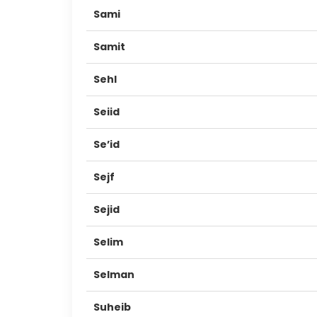
Sami
Samit
Sehl
Seiid
Se’id
Sejf
Sejid
Selim
Selman
Suheib