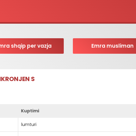
mra shqip per vazja
Emra musliman
HKRONJEN S
Kuptimi
lumturi