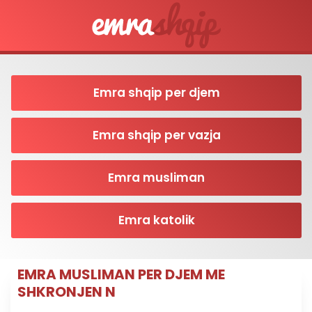
Emra shqip per djem
Emra shqip per vazja
Emra musliman
Emra katolik
EMRA MUSLIMAN PER DJEM ME
SHKRONJEN N