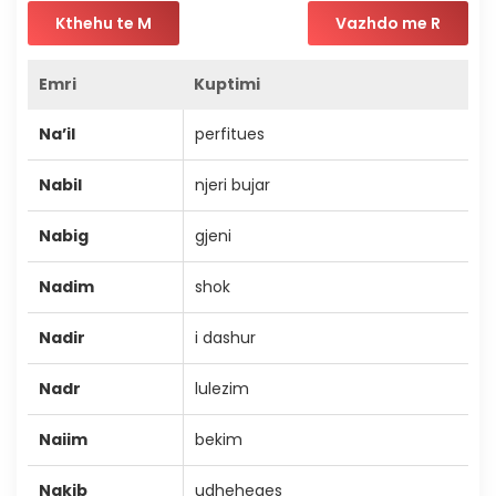
Kthehu te M
Vazhdo me R
Emri
Kuptimi
Na’il
perfitues
Nabil
njeri bujar
Nabig
gjeni
Nadim
shok
Nadir
i dashur
Nadr
lulezim
Naiim
bekim
Nakib
udheheqes