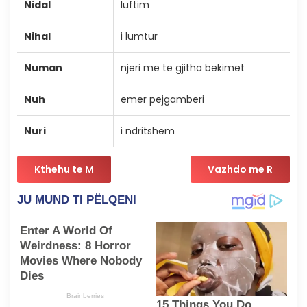
Nidal
luftim
Nihal
i lumtur
Numan
njeri me te gjitha bekimet
Nuh
emer pejgamberi
Nuri
i ndritshem
Kthehu te M
Vazhdo me R