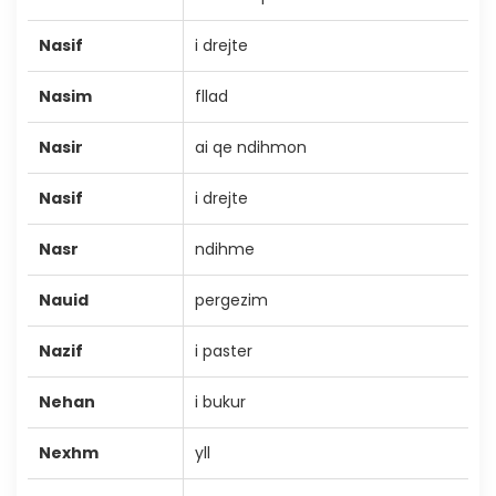
Nasif
i drejte
Nasim
fllad
Nasir
ai qe ndihmon
Nasif
i drejte
Nasr
ndihme
Nauid
pergezim
Nazif
i paster
Nehan
i bukur
Nexhm
yll